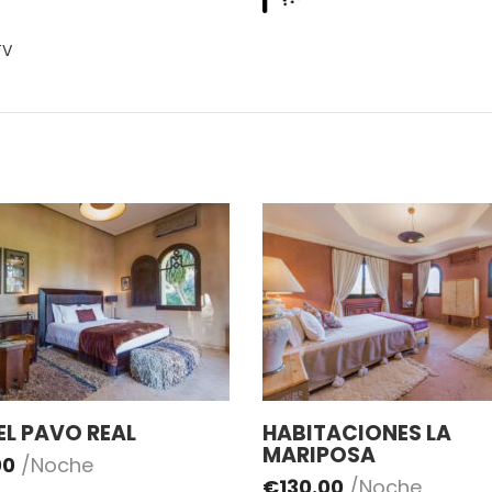
V
 EL PAVO REAL
HABITACIONES LA
MARIPOSA
00
/Noche
€
130.00
/Noche