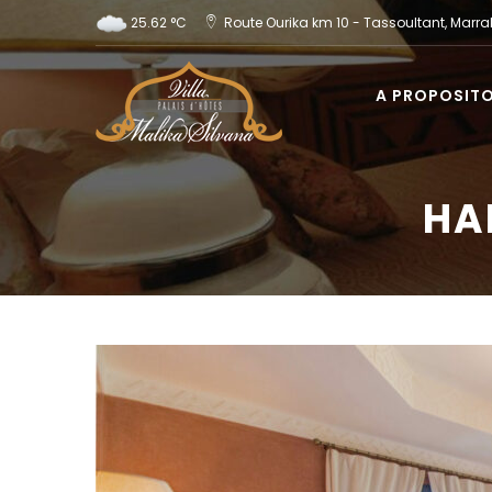
25.62 °C
Route Ourika km 10 - Tassoultant, Mar
A PROPOSIT
HA