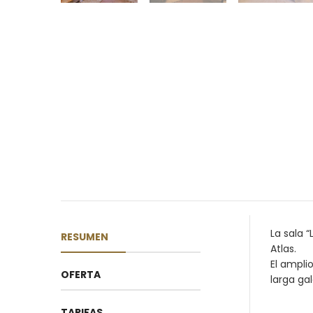
La sala “
RESUMEN
Atlas.
El ampli
OFERTA
larga gal
TARIFAS