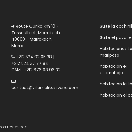
Route Ourika km 10 -
Suite la cochinil
Tassoultant, Marrakech
Suite el pavo re
40000 - Marrakech
Maroc
Habitaciones L
mariposa
+212 524 02 05 38 |
+212 524 37 77 84
habitación el
GSM : +212 676 98 96 32
escarabajo
habitación la li
contact@villamalikasilvana.com
habitación el 
chos reservados.