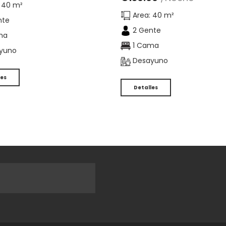
 40 m²
Area: 40 m²
nte
2 Gente
ma
1 Cama
yuno
Desayuno
les
Detalles