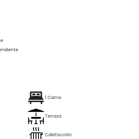
te
endiente
1 Cama
Terraza
Calefacción