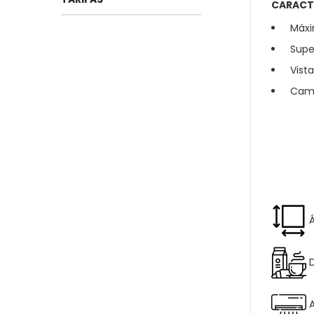
CARACT
Máxi
Supe
Vista
Cama
Á
D
A