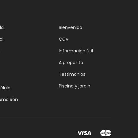
la
Bienvenida
al
CGV
a
Información útil
A proposito
Testimonios
Piscina y jardin
bélula
camaleón