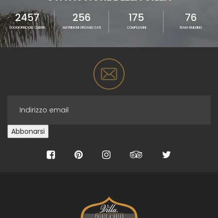
2457
256
175
76
SOGGIORNO DEL CLIENTE
MATRIMONI ORGANIZZATI
COMPLEANNI
TEAM-BUILDING