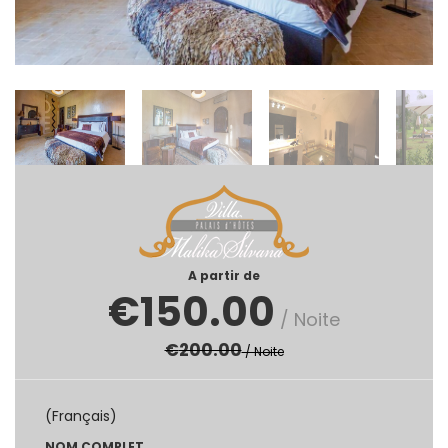
A partir de
€
150.00
/ Noite
€
200.00
/ Noite
(Français)
NOM COMPLET